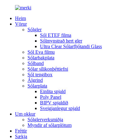
Heim
Vörur
Sólgler
Sól ETEF filma
Sólmynstrað hert gler
Ultra Clear Sólarfljótandi Glass
Sól Eva filmu
Sólarbakplata
Sólband
Sólar sílikonþéttiefni
Sól tengibox
Álgrind
Sólarplata
Einlita spjald
Poly Panel
BIPV spjaldið
Sveigjanlegur spjald
Um okkur
Sólglerverksmiðja
Myndir af sólarplötum
Fréttir
Sækja