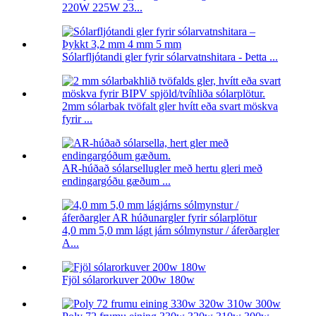
220W 225W 23...
Sólarfljótandi gler fyrir sólarvatnshitara - Þetta ...
2mm sólarbak tvöfalt gler hvítt eða svart möskva
fyrir ...
AR-húðað sólarsellugler með hertu gleri með
endingargóðu gæðum ...
4,0 mm 5,0 mm lágt járn sólmynstur / áferðargler
A...
Fjöl sólarorkuver 200w 180w