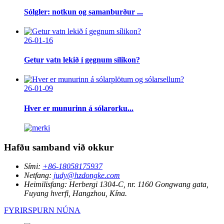
Sólgler: notkun og samanburður ...
26-01-16
Getur vatn lekið í gegnum sílikon?
26-01-09
Hver er munurinn á sólarorku...
Hafðu samband við okkur
Sími:
+86-18058175937
Netfang:
judy@hzdongke.com
Heimilisfang:
Herbergi 1304-C, nr. 1160 Gongwang gata,
Fuyang hverfi, Hangzhou, Kína.
FYRIRSPURN NÚNA