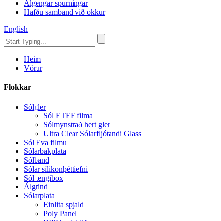
Algengar spurningar
Hafðu samband við okkur
English
Heim
Vörur
Flokkar
Sólgler
Sól ETEF filma
Sólmynstrað hert gler
Ultra Clear Sólarfljótandi Glass
Sól Eva filmu
Sólarbakplata
Sólband
Sólar sílikonþéttiefni
Sól tengibox
Álgrind
Sólarplata
Einlita spjald
Poly Panel