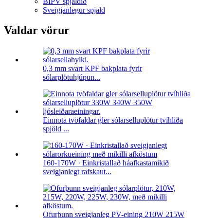
BIPV spjaldið
Sveigjanlegur spjald
Valdar vörur
0,3 mm svart KPF bakplata fyrir
sólarplötuhjúpun...
Einnota tvöfaldar gler sólarselluplötur tvíhliða
spjöld ...
160-170W · Einkristallað háafkastamikið
sveigjanlegt rafskaut...
Ofurþunn sveigjanleg PV-eining 210W 215W