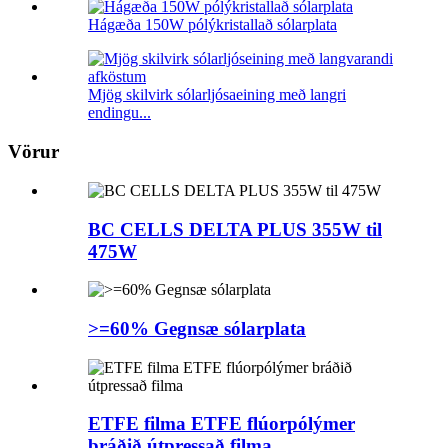
Hágæða 150W pólýkristallað sólarplata
Mjög skilvirk sólarljósaeining með langri
endingu...
Vörur
BC CELLS DELTA PLUS 355W til
475W
>=60% Gegnsæ sólarplata
ETFE filma ETFE flúorpólýmer
bráðið útpressað filma