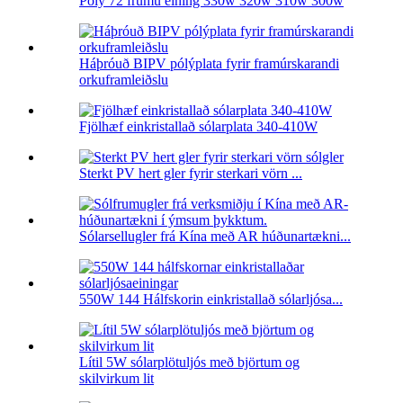
Poly 72 frumu eining 330w 320w 310w 300w
Háþróuð BIPV pólýplata fyrir framúrskarandi
orkuframleiðslu
Fjölhæf einkristallað sólarplata 340-410W
Sterkt PV hert gler fyrir sterkari vörn ...
Sólarsellugler frá Kína með AR húðunartækni...
550W 144 Hálfskorin einkristallað sólarljósa...
Lítil 5W sólarplötuljós með björtum og
skilvirkum lit