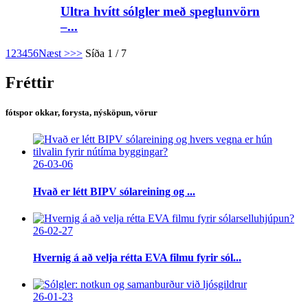
Ultra hvítt sólgler með speglunvörn
–...
1
2
3
4
5
6
Næst >
>>
Síða 1 / 7
Fréttir
fótspor okkar, forysta, nýsköpun, vörur
26-03-06
Hvað er létt BIPV sólareining og ...
26-02-27
Hvernig á að velja rétta EVA filmu fyrir sól...
26-01-23