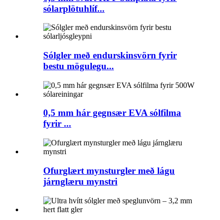
sólarplötuhlíf...
Sólgler með endurskinsvörn fyrir
bestu mögulegu...
0,5 mm hár gegnsær EVA sólfilma
fyrir ...
Ofurglært mynsturgler með lágu
járnglæru mynstri