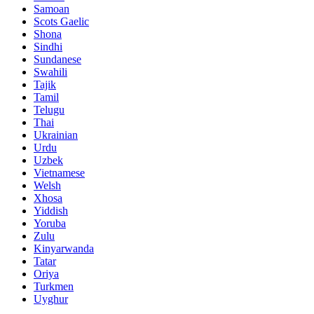
Samoan
Scots Gaelic
Shona
Sindhi
Sundanese
Swahili
Tajik
Tamil
Telugu
Thai
Ukrainian
Urdu
Uzbek
Vietnamese
Welsh
Xhosa
Yiddish
Yoruba
Zulu
Kinyarwanda
Tatar
Oriya
Turkmen
Uyghur