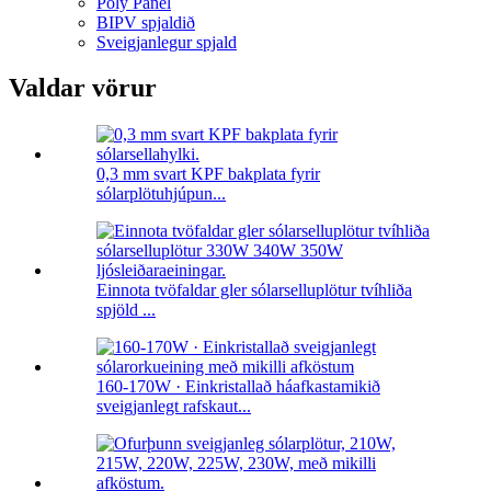
Poly Panel
BIPV spjaldið
Sveigjanlegur spjald
Valdar vörur
0,3 mm svart KPF bakplata fyrir
sólarplötuhjúpun...
Einnota tvöfaldar gler sólarselluplötur tvíhliða
spjöld ...
160-170W · Einkristallað háafkastamikið
sveigjanlegt rafskaut...