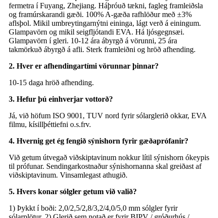
fermetra í Fuyang, Zhejiang. Háþróuð tækni, fagleg framleiðsla
og framúrskarandi gæði. 100% A-gæða rafhlöður með ±3%
aflsþol. Mikil umbreytingarnýtni eininga, lágt verð á einingum.
Glampavörn og mikil seigfljótandi EVA. Há ljósgegnsæi.
Glampavörn í gleri. 10-12 ára ábyrgð á vörunni, 25 ára
takmörkuð ábyrgð á afli. Sterk framleiðni og hröð afhending.
2. Hver er afhendingartími vörunnar þinnar?
10-15 daga hröð afhending.
3. Hefur þú einhverjar vottorð?
Já, við höfum ISO 9001, TUV nord fyrir sólarglerið okkar, EVA
filmu, kísillþéttiefni o.s.frv.
4. Hvernig get ég fengið sýnishorn fyrir gæðaprófanir?
Við getum útvegað viðskiptavinum nokkur lítil sýnishorn ókeypis
til prófunar. Sendingarkostnaður sýnishornanna skal greiðast af
viðskiptavinum. Vinsamlegast athugið.
5. Hvers konar sólgler getum við valið?
1) Þykkt í boði: 2,0/2,5/2,8/3,2/4,0/5,0 mm sólgler fyrir
sólarplötur. 2) Glerið sem notað er fyrir BIPV / gróðurhús /