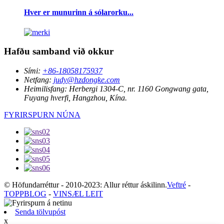
Hver er munurinn á sólarorku...
Hafðu samband við okkur
Sími:
+86-18058175937
Netfang:
judy@hzdongke.com
Heimilisfang:
Herbergi 1304-C, nr. 1160 Gongwang gata,
Fuyang hverfi, Hangzhou, Kína.
FYRIRSPURN NÚNA
© Höfundarréttur - 2010-2023: Allur réttur áskilinn.
Veftré
-
TOPPBLOG
-
VINSÆL LEIT
Senda tölvupóst
x