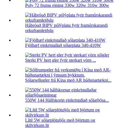
Poly 72 frumu eining 330w 320w 310w 300w
Háþróuð BIPV pólýplata fyrir framúrskarandi
orkuframleiðslu
Fjölhæf einkristallað sólarplata 340-410W
Sterkt PV hert gler fyrir sterkari vörn ...
Sólarsellugler frá Kína með AR húðunartækni...
550W 144 Hálfskorin einkristallað sólarljósa...
Lítil 5W sólarplötuljós með björtum og
skilvirkum lit