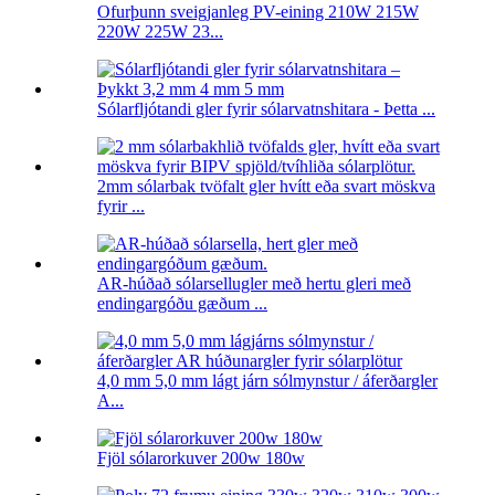
Ofurþunn sveigjanleg PV-eining 210W 215W
220W 225W 23...
Sólarfljótandi gler fyrir sólarvatnshitara - Þetta ...
2mm sólarbak tvöfalt gler hvítt eða svart möskva
fyrir ...
AR-húðað sólarsellugler með hertu gleri með
endingargóðu gæðum ...
4,0 mm 5,0 mm lágt járn sólmynstur / áferðargler
A...
Fjöl sólarorkuver 200w 180w