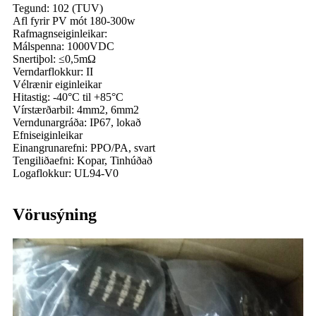
Tegund: 102 (TUV)
Afl fyrir PV mót 180-300w
Rafmagnseiginleikar:
Málspenna: 1000VDC
Snertiþol: ≤0,5mΩ
Verndarflokkur: II
Vélrænir eiginleikar
Hitastig: -40°C til +85°C
Vírstærðarbil: 4mm2, 6mm2
Verndunargráða: IP67, lokað
Efniseiginleikar
Einangrunarefni: PPO/PA, svart
Tengiliðaefni: Kopar, Tinhúðað
Logaflokkur: UL94-V0
Vörusýning