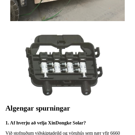
Algengar spurningar
1. Af hverju að velja XinDongke Solar?
Við stofnuðum viðskiptadeild og vöruhús sem nær yfir 6660