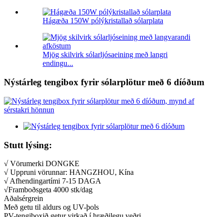
Hágæða 150W pólýkristallað sólarplata
Mjög skilvirk sólarljósaeining með langri
endingu...
Nýstárleg tengibox fyrir sólarplötur með 6 díóðum
Stutt lýsing:
√ Vörumerki DONGKE
√ Uppruni vörunnar: HANGZHOU, Kína
√ Afhendingartími 7-15 DAGA
√Framboðsgeta 4000 stk/dag
Aðalsérgrein
Með getu til aldurs og UV-þols
PV-tengiboxið getur virkað í hræðilegu veðri