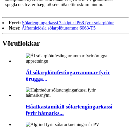
spegla o.s.frv. er hægt að sérsníða eftir óskum þínum.
Fyrri:
Sólartengingarkassi 3 skiptir IP68 fyrir sólarplötur
Næst:
Álframleiðsla sólarplöturamma 6063-T5
Vöruflokkar
Ál sólarplötufestingarrammar fyrir
örugga...
Háafkastamikill sólartengingarkassi
fyrir hámarks...