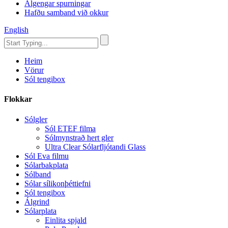
Algengar spurningar
Hafðu samband við okkur
English
Heim
Vörur
Sól tengibox
Flokkar
Sólgler
Sól ETEF filma
Sólmynstrað hert gler
Ultra Clear Sólarfljótandi Glass
Sól Eva filmu
Sólarbakplata
Sólband
Sólar sílikonþéttiefni
Sól tengibox
Álgrind
Sólarplata
Einlita spjald