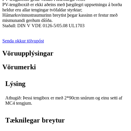
PV-tengiboxið er ekki aðeins með þægilegri uppsetningu á borða
heldur eru allar tengingar tvöfaldar styrktar;
Hámarksvinnustraumurinn breytist þegar kassinn er festur með
mismunandi gerðum díóða.
Staðall: DIN V VDE 0126-5/05.08 UL1703
Senda okkur tölvupóst
Vöruupplýsingar
Vörumerki
Lýsing
Athugið: Þessi tengibox er með 2*90cm snúrum og einu setti af
MC4 tengjum.
Tæknilegar breytur