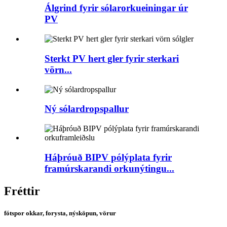
Álgrind fyrir sólarorkueiningar úr
PV
Sterkt PV hert gler fyrir sterkari
vörn...
Ný sólardropspallur
Háþróuð BIPV pólýplata fyrir
framúrskarandi orkunýtingu...
Fréttir
fótspor okkar, forysta, nýsköpun, vörur