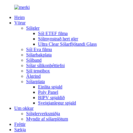
Heim
Vörur
Sólgler
Sól ETEF filma
Sólmynstrað hert gler
Ultra Clear Sólarfljótandi Glass
Sól Eva filmu
Sólarbakplata
Sólband
Sólar sílikonþéttiefni
Sól tengibox
Álgrind
Sólarplata
Einlita spjald
Poly Panel
BIPV spjaldið
Sveigjanlegur spjald
Um okkur
Sólglerverksmiðja
Myndir af sólarplötum
Fréttir
Sækja