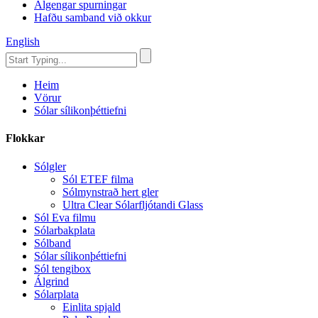
Algengar spurningar
Hafðu samband við okkur
English
Heim
Vörur
Sólar sílikonþéttiefni
Flokkar
Sólgler
Sól ETEF filma
Sólmynstrað hert gler
Ultra Clear Sólarfljótandi Glass
Sól Eva filmu
Sólarbakplata
Sólband
Sólar sílikonþéttiefni
Sól tengibox
Álgrind
Sólarplata
Einlita spjald