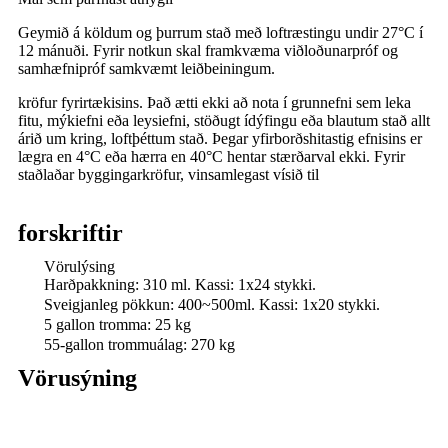
Geymið á köldum og þurrum stað með loftræstingu undir 27°C í
12 mánuði. Fyrir notkun skal framkvæma viðloðunarpróf og
samhæfnipróf samkvæmt leiðbeiningum.
kröfur fyrirtækisins. Það ætti ekki að nota í grunnefni sem leka
fitu, mýkiefni eða leysiefni, stöðugt ídýfingu eða blautum stað allt
árið um kring, loftþéttum stað. Þegar yfirborðshitastig efnisins er
lægra en 4°C eða hærra en 40°C hentar stærðarval ekki. Fyrir
staðlaðar byggingarkröfur, vinsamlegast vísið til
forskriftir
Vörulýsing
Harðpakkning: 310 ml. Kassi: 1x24 stykki.
Sveigjanleg pökkun: 400~500ml. Kassi: 1x20 stykki.
5 gallon tromma: 25 kg
55-gallon trommuálag: 270 kg
Vörusýning