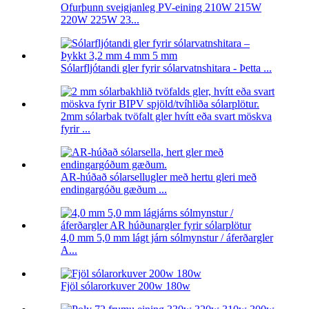
Ofurþunn sveigjanleg PV-eining 210W 215W
220W 225W 23...
Sólarfljótandi gler fyrir sólarvatnshitara - Þetta ...
2mm sólarbak tvöfalt gler hvítt eða svart möskva
fyrir ...
AR-húðað sólarsellugler með hertu gleri með
endingargóðu gæðum ...
4,0 mm 5,0 mm lágt járn sólmynstur / áferðargler
A...
Fjöl sólarorkuver 200w 180w