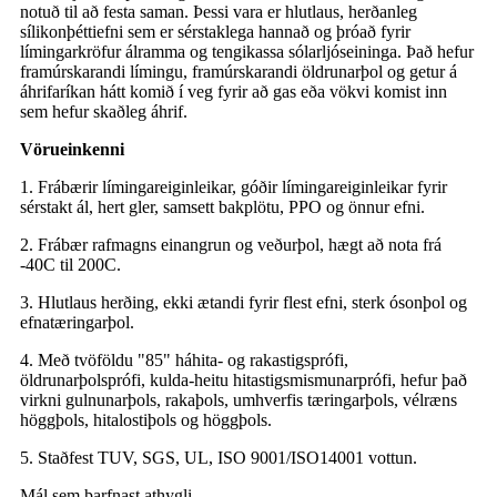
notuð til að festa saman. Þessi vara er hlutlaus, herðanleg
sílikonþéttiefni sem er sérstaklega hannað og þróað fyrir
límingarkröfur álramma og tengikassa sólarljóseininga. Það hefur
framúrskarandi límingu, framúrskarandi öldrunarþol og getur á
áhrifaríkan hátt komið í veg fyrir að gas eða vökvi komist inn
sem hefur skaðleg áhrif.
Vörueinkenni
1. Frábærir límingareiginleikar, góðir límingareiginleikar fyrir
sérstakt ál, hert gler, samsett bakplötu, PPO og önnur efni.
2. Frábær rafmagns einangrun og veðurþol, hægt að nota frá
-40C til 200C.
3. Hlutlaus herðing, ekki ætandi fyrir flest efni, sterk ósonþol og
efnatæringarþol.
4. Með tvöföldu "85" háhita- og rakastigsprófi,
öldrunarþolsprófi, kulda-heitu hitastigsmismunarprófi, hefur það
virkni gulnunarþols, rakaþols, umhverfis tæringarþols, vélræns
höggþols, hitalostiþols og höggþols.
5. Staðfest TUV, SGS, UL, ISO 9001/ISO14001 vottun.
Mál sem þarfnast athygli