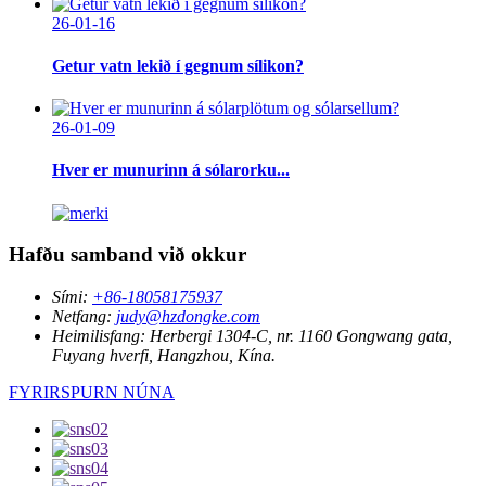
26-01-16
Getur vatn lekið í gegnum sílikon?
26-01-09
Hver er munurinn á sólarorku...
Hafðu samband við okkur
Sími:
+86-18058175937
Netfang:
judy@hzdongke.com
Heimilisfang:
Herbergi 1304-C, nr. 1160 Gongwang gata,
Fuyang hverfi, Hangzhou, Kína.
FYRIRSPURN NÚNA