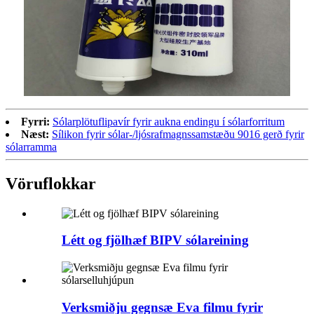
Fyrri:
Sólarplötuflipavír fyrir aukna endingu í sólarforritum
Næst:
Sílikon fyrir sólar-/ljósrafmagnssamstæðu 9016 gerð fyrir
sólarramma
Vöruflokkar
Létt og fjölhæf BIPV sólareining
Verksmiðju gegnsæ Eva filmu fyrir