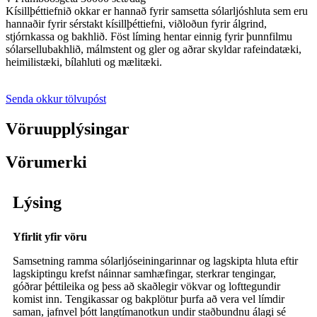
Kísillþéttiefnið okkar er hannað fyrir samsetta sólarljóshluta sem eru
hannaðir fyrir sérstakt kísillþéttiefni, viðloðun fyrir álgrind,
stjórnkassa og bakhlið. Föst líming hentar einnig fyrir þunnfilmu
sólarsellubakhlið, málmstent og gler og aðrar skyldar rafeindatæki,
heimilistæki, bílahluti og mælitæki.
Senda okkur tölvupóst
Vöruupplýsingar
Vörumerki
Lýsing
Yfirlit yfir vöru
Samsetning ramma sólarljóseiningarinnar og lagskipta hluta eftir
lagskiptingu krefst náinnar samhæfingar, sterkrar tengingar,
góðrar þéttileika og þess að skaðlegir vökvar og lofttegundir
komist inn. Tengikassar og bakplötur þurfa að vera vel límdir
saman, jafnvel þótt langtímanotkun undir staðbundnu álagi sé