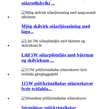
sólarselluhylki ...
Mjög skilvirk sólarljósaeining með
lágu...
Lítil 5W sólarplötuljós með björtum
og skilvirkum ...
115W pólýkristallaðar sólarorkuver
fyrir tvöfalda...
Sérsniðnar pólýkristallaðar