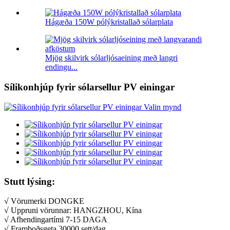
Hágæða 150W pólýkristallað sólarplata
Mjög skilvirk sólarljósaeining með langri
endingu...
Sílikonhjúp fyrir sólarsellur PV einingar
Stutt lýsing:
√ Vörumerki DONGKE
√ Uppruni vörunnar: HANGZHOU, Kína
√ Afhendingartími 7-15 DAGA
√ Framboðsgeta 30000 sett/dag