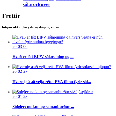
sólarorkuver
Fréttir
fótspor okkar, forysta, nýsköpun, vörur
26-03-06
Hvað er létt BIPV sólareining og ...
26-02-27
Hvernig á að velja rétta EVA filmu fyrir sól...
26-01-23
Sólgler: notkun og samanburður ...