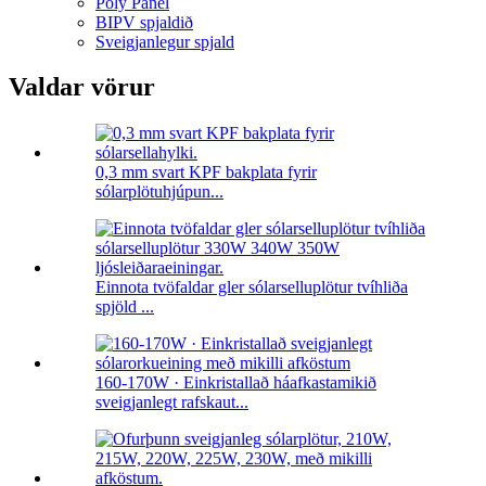
Poly Panel
BIPV spjaldið
Sveigjanlegur spjald
Valdar vörur
0,3 mm svart KPF bakplata fyrir
sólarplötuhjúpun...
Einnota tvöfaldar gler sólarselluplötur tvíhliða
spjöld ...
160-170W · Einkristallað háafkastamikið
sveigjanlegt rafskaut...