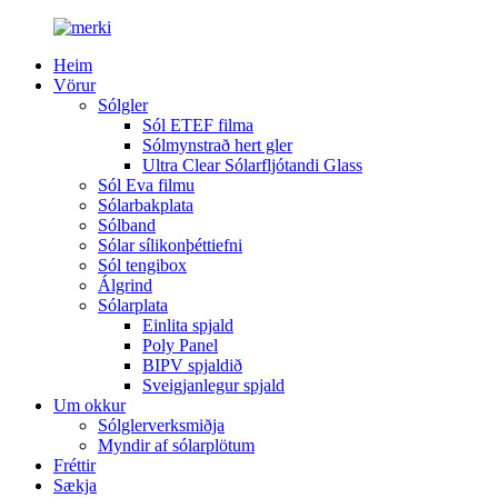
Heim
Vörur
Sólgler
Sól ETEF filma
Sólmynstrað hert gler
Ultra Clear Sólarfljótandi Glass
Sól Eva filmu
Sólarbakplata
Sólband
Sólar sílikonþéttiefni
Sól tengibox
Álgrind
Sólarplata
Einlita spjald
Poly Panel
BIPV spjaldið
Sveigjanlegur spjald
Um okkur
Sólglerverksmiðja
Myndir af sólarplötum
Fréttir
Sækja