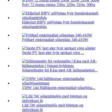
Poly 72 frumu eining 330w 320w 310w 300w
Háþróuð BIPV pólýplata fyrir framúrskarandi
orkuframleiðslu
Fjölhæf einkristallað sólarplata 340-410W
Sterkt PV hert gler fyrir sterkari vörn ...
Sólarsellugler frá Kína með AR húðunartækni...
550W 144 Hálfskorin einkristallað sólarljósa...
Lítil 5W sólarplötuljós með björtum og
skilvirkum lit