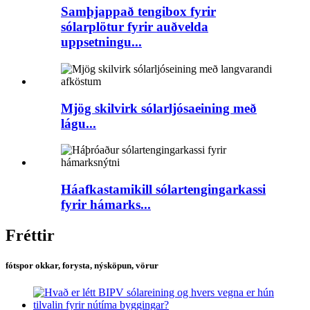
Samþjappað tengibox fyrir
sólarplötur fyrir auðvelda
uppsetningu...
Mjög skilvirk sólarljósaeining með
lágu...
Háafkastamikill sólartengingarkassi
fyrir hámarks...
Fréttir
fótspor okkar, forysta, nýsköpun, vörur