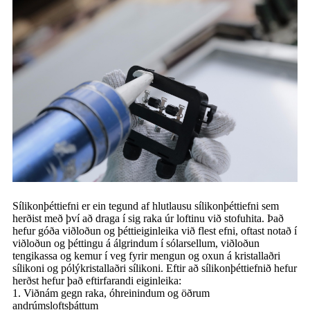
Sílikonþéttiefni er ein tegund af hlutlausu sílikonþéttiefni sem
herðist með því að draga í sig raka úr loftinu við stofuhita. Það
hefur góða viðloðun og þéttieiginleika við flest efni, oftast notað í
viðloðun og þéttingu á álgrindum í sólarsellum, viðloðun
tengikassa og kemur í veg fyrir mengun og oxun á kristallaðri
sílikoni og pólýkristallaðri sílikoni. Eftir að sílikonþéttiefnið hefur
herðst hefur það eftirfarandi eiginleika:
1. Viðnám gegn raka, óhreinindum og öðrum
andrúmsloftsþáttum