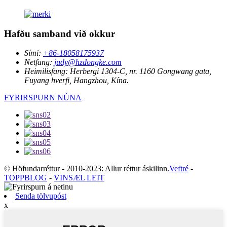
Hafðu samband við okkur
Sími:
+86-18058175937
Netfang:
judy@hzdongke.com
Heimilisfang:
Herbergi 1304-C, nr. 1160 Gongwang gata,
Fuyang hverfi, Hangzhou, Kína.
FYRIRSPURN NÚNA
© Höfundarréttur - 2010-2023: Allur réttur áskilinn.
Veftré
-
TOPPBLOG
-
VINSÆL LEIT
Senda tölvupóst
x