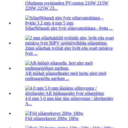
Ofurþunn sveigjanleg PV-eining 210W 215W
220W 225W 23...
Sólarfljótandi gler fyrir sólarvatnshitara - Þetta ...
2mm sólarbak tvöfalt gler hvítt eða svart möskva
fyrir ...
AR-húðað sólarsellugler með hertu gleri með
endingargóðu gæðum ...
4,0 mm 5,0 mm lágt járn sólmynstur / áferðargler
A...
Fjöl sólarorkuver 200w 180w