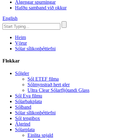
Algengar spurningar
Hafðu samband við okkur
English
Heim
Vörur
Sólar sílikonþéttiefni
Flokkar
Sólgler
Sól ETEF filma
Sólmynstrað hert gler
Ultra Clear Sólarfljótandi Glass
Sól Eva filmu
Sólarbakplata
Sólband
Sólar sílikonþéttiefni
Sól tengibox
Álgrind
Sólarplata
Einlita spjald