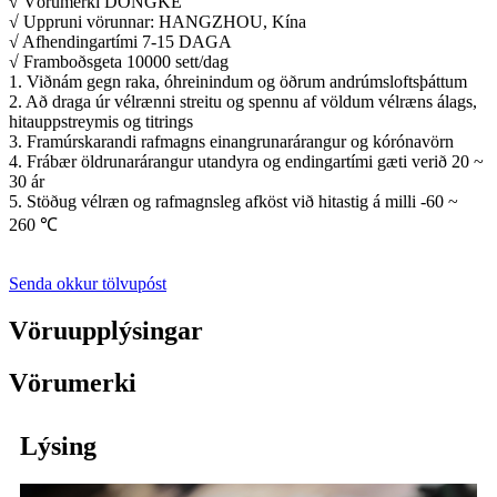
√ Vörumerki DONGKE
√ Uppruni vörunnar: HANGZHOU, Kína
√ Afhendingartími 7-15 DAGA
√ Framboðsgeta 10000 sett/dag
1. Viðnám gegn raka, óhreinindum og öðrum andrúmsloftsþáttum
2. Að draga úr vélrænni streitu og spennu af völdum vélræns álags,
hitauppstreymis og titrings
3. Framúrskarandi rafmagns einangrunarárangur og kórónavörn
4. Frábær öldrunarárangur utandyra og endingartími gæti verið 20 ~
30 ár
5. Stöðug vélræn og rafmagnsleg afköst við hitastig á milli -60 ~
260 ℃
Senda okkur tölvupóst
Vöruupplýsingar
Vörumerki
Lýsing