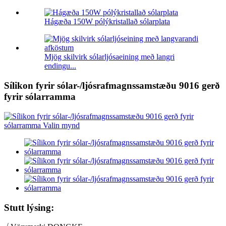
Hágæða 150W pólýkristallað sólarplata
Mjög skilvirk sólarljósaeining með langri
endingu...
Sílikon fyrir sólar-/ljósrafmagnssamstæðu 9016 gerð
fyrir sólarramma
Stutt lýsing: