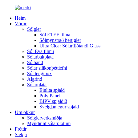
Heim
Vörur
Sólgler
Sól ETEF filma
Sólmynstrað hert gler
Ultra Clear Sólarfljótandi Glass
Sól Eva filmu
Sólarbakplata
Sólband
Sólar sílikonþéttiefni
Sól tengibox
Álgrind
Sólarplata
Einlita spjald
Poly Panel
BIPV spjaldið
Sveigjanlegur spjald
Um okkur
Sólglerverksmiðja
Myndir af sólarplötum
Fréttir
Sækja