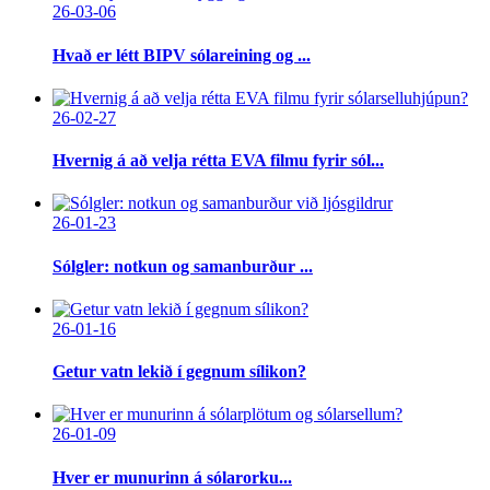
26-03-06
Hvað er létt BIPV sólareining og ...
26-02-27
Hvernig á að velja rétta EVA filmu fyrir sól...
26-01-23
Sólgler: notkun og samanburður ...
26-01-16
Getur vatn lekið í gegnum sílikon?
26-01-09
Hver er munurinn á sólarorku...