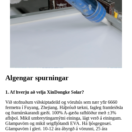
Algengar spurningar
1. Af hverju að velja XinDongke Solar?
Við stofnuðum viðskiptadeild og vöruhús sem nær yfir 6660
fermetra í Fuyang, Zhejiang. Háþróuð tækni, fagleg framleiðsla
og framúrskarandi gæði. 100% A-gæða rafhlöður með ±3%
aflsþol. Mikil umbreytingarnýtni eininga, lágt verð á einingum.
Glampavörn og mikil seigfljótandi EVA. Há ljósgegnsæi.
Glampavörn í gleri. 10-12 ára ábyrgð á vörunni, 25 ára