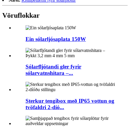
Næst:
Kísillþéttiefni fyrir sólarplötur
Vöruflokkar
Ein sólarljósaplata 150W
Sólarfljótandi gler fyrir
sólarvatnshitara –...
Sterkur tengibox með IP65 vottun og
tvöfaldri 2-díó...