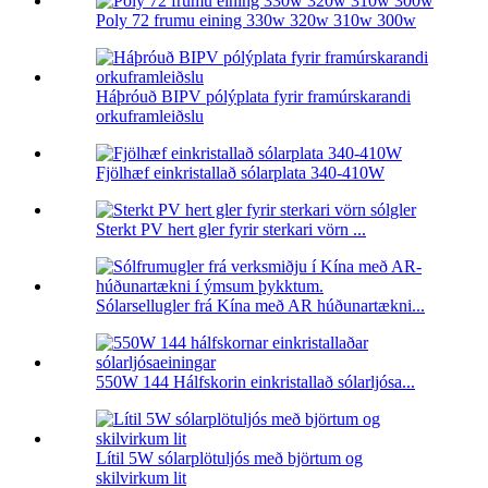
Poly 72 frumu eining 330w 320w 310w 300w
Háþróuð BIPV pólýplata fyrir framúrskarandi
orkuframleiðslu
Fjölhæf einkristallað sólarplata 340-410W
Sterkt PV hert gler fyrir sterkari vörn ...
Sólarsellugler frá Kína með AR húðunartækni...
550W 144 Hálfskorin einkristallað sólarljósa...
Lítil 5W sólarplötuljós með björtum og
skilvirkum lit