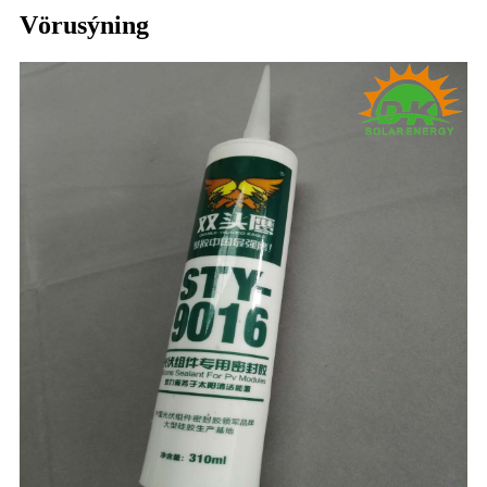
Vörusýning