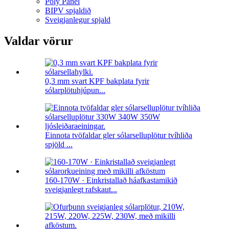
Poly Panel
BIPV spjaldið
Sveigjanlegur spjald
Valdar vörur
0,3 mm svart KPF bakplata fyrir
sólarplötuhjúpun...
Einnota tvöfaldar gler sólarselluplötur tvíhliða
spjöld ...
160-170W · Einkristallað háafkastamikið
sveigjanlegt rafskaut...