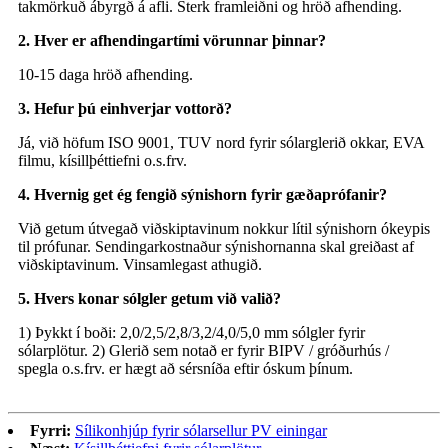
takmörkuð ábyrgð á afli. Sterk framleiðni og hröð afhending.
2. Hver er afhendingartími vörunnar þinnar?
10-15 daga hröð afhending.
3. Hefur þú einhverjar vottorð?
Já, við höfum ISO 9001, TUV nord fyrir sólarglerið okkar, EVA
filmu, kísillþéttiefni o.s.frv.
4. Hvernig get ég fengið sýnishorn fyrir gæðaprófanir?
Við getum útvegað viðskiptavinum nokkur lítil sýnishorn ókeypis
til prófunar. Sendingarkostnaður sýnishornanna skal greiðast af
viðskiptavinum. Vinsamlegast athugið.
5. Hvers konar sólgler getum við valið?
1) Þykkt í boði: 2,0/2,5/2,8/3,2/4,0/5,0 mm sólgler fyrir
sólarplötur. 2) Glerið sem notað er fyrir BIPV / gróðurhús /
spegla o.s.frv. er hægt að sérsníða eftir óskum þínum.
Fyrri:
Sílikonhjúp fyrir sólarsellur PV einingar