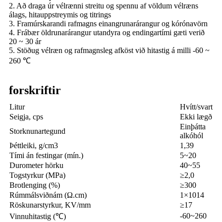
2. Að draga úr vélrænni streitu og spennu af völdum vélræns
álags, hitauppstreymis og titrings
3. Framúrskarandi rafmagns einangrunarárangur og kórónavörn
4. Frábær öldrunarárangur utandyra og endingartími gæti verið
20 ~ 30 ár
5. Stöðug vélræn og rafmagnsleg afköst við hitastig á milli -60 ~
260 ℃
forskriftir
Litur
Hvítt/svart
Seigja, cps
Ekki lægð
Einþátta
Storknunartegund
alkóhól
Þéttleiki, g/cm3
1,39
Tími án festingar (mín.)
5~20
Durometer hörku
40~55
Togstyrkur (MPa)
≥2,0
Brotlenging (%)
≥300
Rúmmálsviðnám (Ω.cm)
1×1014
Röskunarstyrkur, KV/mm
≥17
-60~260
Vinnuhitastig (℃)